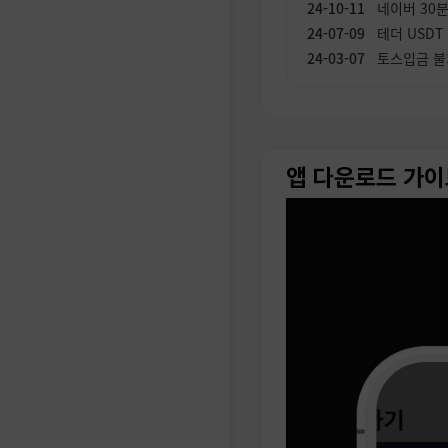
네이버 30
테더 USDT
토스입금 불
갑진년(甲辰
구글,트위터
동지날 맛있
재고부족으로
앱 다운로드 가이
인스타그램 
다음아이디 
한가위 추석
페이스북 장
구글 이메일,
네이버 계정
트위터 계정
네이트 계정
인스타그램 